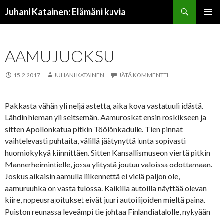
Etsi
Juhani Katainen: Elämäni kuvia
SIIRRY
ENSISIJ
SISÄLTÖÖN
VALIKK
AAMUJUOKSU
15.2.2017
JUHANI KATAINEN
JÄTÄ KOMMENTTI
Pakkasta vähän yli neljä astetta, aika kova vastatuuli idästä.
Lähdin hieman yli seitsemän. Aamuroskat ensin roskikseen ja
sitten Apollonkatua pitkin Töölönkadulle. Tien pinnat
vaihtelevasti puhtaita, välillä jäätynyttä lunta sopivasti
huomiokykyä kiinnittäen. Sitten Kansallismuseon viertä pitkin
Mannerheimintielle, jossa ylitystä joutuu valoissa odottamaan.
Joskus aikaisin aamulla liikennettä ei vielä paljon ole,
aamuruuhka on vasta tulossa. Kaikilla autoilla näyttää olevan
kiire, nopeusrajoitukset eivät juuri autoilijoiden mieltä paina.
Puiston reunassa leveämpi tie johtaa Finlandiatalolle, nykyään