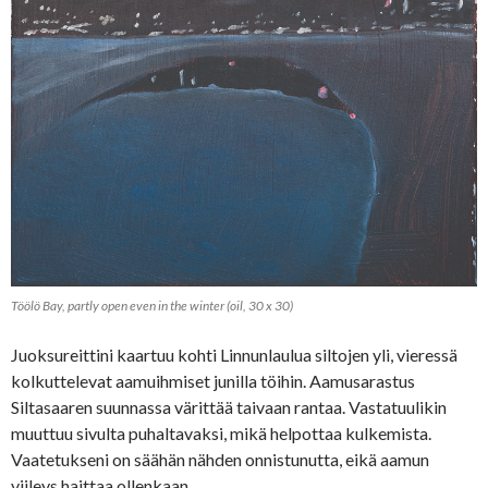
Töölö Bay, partly open even in the winter (oil, 30 x 30)
Juoksureittini kaartuu kohti Linnunlaulua siltojen yli, vieressä
kolkuttelevat aamuihmiset junilla töihin. Aamusarastus
Siltasaaren suunnassa värittää taivaan rantaa. Vastatuulikin
muuttuu sivulta puhaltavaksi, mikä helpottaa kulkemista.
Vaatetukseni on säähän nähden onnistunutta, eikä aamun
viileys haittaa ollenkaan.