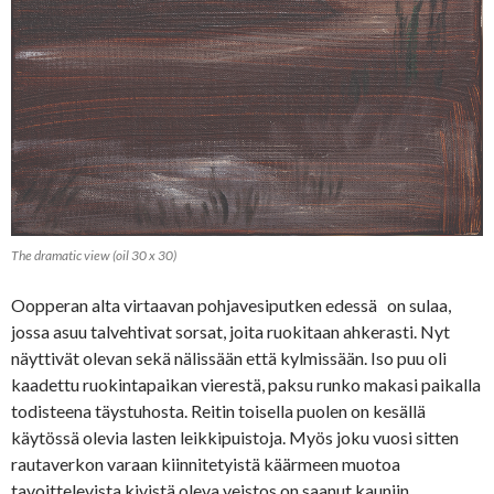
The dramatic view (oil 30 x 30)
Oopperan alta virtaavan pohjavesiputken edessä on sulaa,
jossa asuu talvehtivat sorsat, joita ruokitaan ahkerasti. Nyt
näyttivät olevan sekä nälissään että kylmissään. Iso puu oli
kaadettu ruokintapaikan vierestä, paksu runko makasi paikalla
todisteena täystuhosta. Reitin toisella puolen on kesällä
käytössä olevia lasten leikkipuistoja. Myös joku vuosi sitten
rautaverkon varaan kiinnitetyistä käärmeen muotoa
tavoittelevista kivistä oleva veistos on saanut kauniin