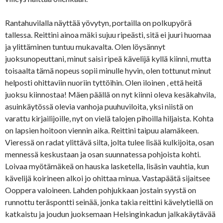
Rantahuvilalla näyttää yövytyn, portailla on polkupyörä
tallessa. Reittini ainoa mäki sujuu ripeästi, sitä ei juuri huomaa
ja ylittäminen tuntuu mukavalta. Olen löysännyt
juoksunopeuttani, minut saisi ripeä kävelijä kyllä kiinni, mutta
toisaalta tämä nopeus sopii minulle hyvin, olen tottunut minut
helposti ohittaviin nuoriin tyttöihin. Olen iloinen , että heitä
juoksu kiinnostaa! Mäen päällä on nyt kiinni oleva kesäkahvila,
asuinkäytössä olevia vanhoja puuhuviloita, yksi niistä on
varattu kirjailijoille, nyt on vielä talojen pihoilla hiljaista. Kohta
on lapsien hoitoon viennin aika. Reittini taipuu alamäkeen.
Vieressä on radat ylittävä silta, jolta tulee lisää kulkijoita, osan
mennessä keskustaan ja osan suunnatessa pohjoista kohti.
Loivaa myötämäkeä on hauska lasketella, lisäsin vauhtia, kun
kävelijä koirineen alkoi jo ohittaa minua. Vastapäätä sijaitsee
Ooppera valoineen. Lahden pohjukkaan jostain syystä on
runnottu teräspontti seinää, jonka takia reittini kävelytiellä on
katkaistu ja joudun juoksemaan Helsinginkadun jalkakäytävää