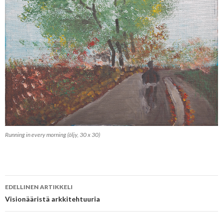
Running in every morning (öljy, 30 x 30)
EDELLINEN ARTIKKELI
Artikkelien
Visionääristä arkkitehtuuria
selaus