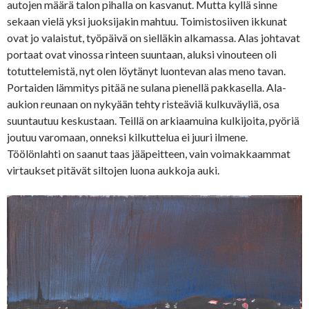
autojen määrä talon pihalla on kasvanut. Mutta kyllä sinne
sekaan vielä yksi juoksijakin mahtuu. Toimistosiiven ikkunat
ovat jo valaistut, työpäivä on sielläkin alkamassa. Alas johtavat
portaat ovat vinossa rinteen suuntaan, aluksi vinouteen oli
totuttelemistä, nyt olen löytänyt luontevan alas meno tavan.
Portaiden lämmitys pitää ne sulana pienellä pakkasella. Ala-
aukion reunaan on nykyään tehty risteäviä kulkuväyliä, osa
suuntautuu keskustaan. Teillä on arkiaamuina kulkijoita, pyöriä
joutuu varomaan, onneksi kilkuttelua ei juuri ilmene.
Töölönlahti on saanut taas jääpeitteen, vain voimakkaammat
virtaukset pitävät siltojen luona aukkoja auki.