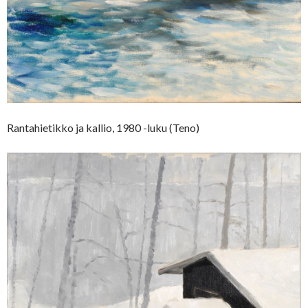
Rantahietikko ja kallio, 1980 -luku (Teno)