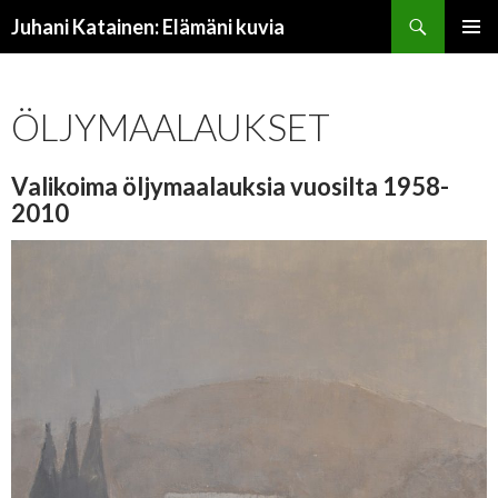
Etsi
Juhani Katainen: Elämäni kuvia
SIIRRY
ENSISIJ
SISÄLTÖÖN
VALIKK
ÖLJYMAALAUKSET
Valikoima öljymaalauksia vuosilta 1958-
2010