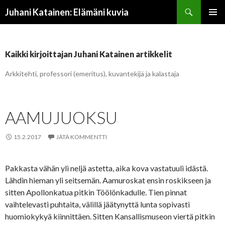
Etsi
Juhani Katainen: Elämäni kuvia
SIIRRY
ENSISIJ
SISÄLTÖÖN
VALIKK
Kaikki kirjoittajan Juhani Katainen artikkelit
Arkkitehti, professori (emeritus), kuvantekijä ja kalastaja
AAMUJUOKSU
15.2.2017
JÄTÄ KOMMENTTI
Pakkasta vähän yli neljä astetta, aika kova vastatuuli idästä.
Lähdin hieman yli seitsemän. Aamuroskat ensin roskikseen ja
sitten Apollonkatua pitkin Töölönkadulle. Tien pinnat
vaihtelevasti puhtaita, välillä jäätynyttä lunta sopivasti
huomiokykyä kiinnittäen. Sitten Kansallismuseon viertä pitkin