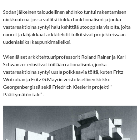
Sodan jälkeinen taloudellinen ahdinko tuntui rakentamisen
niukkuutena, jossa vallitsi tiukka funktionalismi ja jonka
vastareaktioina syntyi halu kehittää utooppisia visioita, joita
nuoret ja lahjakkaat arkkitehdit tulkitsivat projekteissaan
uudenlaisiksi kaupunkimalleiksi.
Wieniläiset arkkitehtuuriprofessorit Roland Rainer ja Karl
Schwanzer edustivat töillään rationalismia, jonka
vastareaktioina syntyi uusia poikkeavia töitä, kuten Fritz
Wotruban ja Fritz G.Mayrin veistoksellinen kirkko
Georgenbergissä sekä Friedrich Kieslerin projekti ”
Päättymätön talo” .