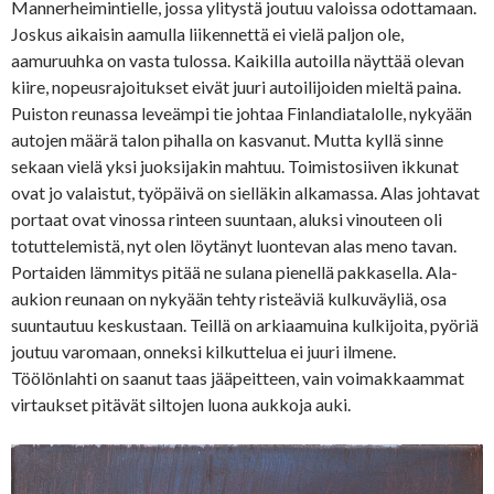
Mannerheimintielle, jossa ylitystä joutuu valoissa odottamaan.
Joskus aikaisin aamulla liikennettä ei vielä paljon ole,
aamuruuhka on vasta tulossa. Kaikilla autoilla näyttää olevan
kiire, nopeusrajoitukset eivät juuri autoilijoiden mieltä paina.
Puiston reunassa leveämpi tie johtaa Finlandiatalolle, nykyään
autojen määrä talon pihalla on kasvanut. Mutta kyllä sinne
sekaan vielä yksi juoksijakin mahtuu. Toimistosiiven ikkunat
ovat jo valaistut, työpäivä on sielläkin alkamassa. Alas johtavat
portaat ovat vinossa rinteen suuntaan, aluksi vinouteen oli
totuttelemistä, nyt olen löytänyt luontevan alas meno tavan.
Portaiden lämmitys pitää ne sulana pienellä pakkasella. Ala-
aukion reunaan on nykyään tehty risteäviä kulkuväyliä, osa
suuntautuu keskustaan. Teillä on arkiaamuina kulkijoita, pyöriä
joutuu varomaan, onneksi kilkuttelua ei juuri ilmene.
Töölönlahti on saanut taas jääpeitteen, vain voimakkaammat
virtaukset pitävät siltojen luona aukkoja auki.