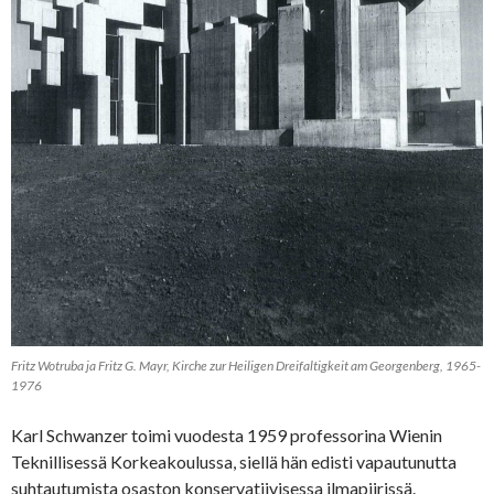
Fritz Wotruba ja Fritz G. Mayr, Kirche zur Heiligen Dreifaltigkeit am Georgenberg, 1965-
1976
Karl Schwanzer toimi vuodesta 1959 professorina Wienin
Teknillisessä Korkeakoulussa, siellä hän edisti vapautunutta
suhtautumista osaston konservatiivisessa ilmapiirissä.