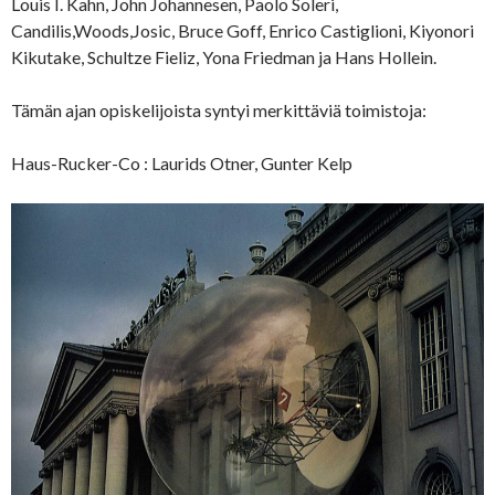
Louis I. Kahn, John Johannesen, Paolo Soleri,
Candilis,Woods,Josic, Bruce Goff, Enrico Castiglioni, Kiyonori
Kikutake, Schultze Fieliz, Yona Friedman ja Hans Hollein.
Tämän ajan opiskelijoista syntyi merkittäviä toimistoja:
Haus-Rucker-Co : Laurids Otner, Gunter Kelp