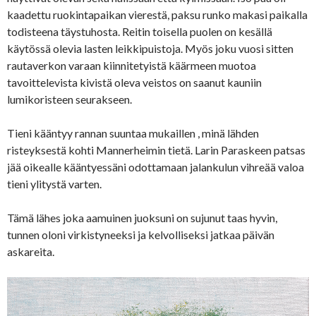
kaadettu ruokintapaikan vierestä, paksu runko makasi paikalla
todisteena täystuhosta. Reitin toisella puolen on kesällä
käytössä olevia lasten leikkipuistoja. Myös joku vuosi sitten
rautaverkon varaan kiinnitetyistä käärmeen muotoa
tavoittelevista kivistä oleva veistos on saanut kauniin
lumikoristeen seurakseen.
Tieni kääntyy rannan suuntaa mukaillen , minä lähden
risteyksestä kohti Mannerheimin tietä. Larin Paraskeen patsas
jää oikealle kääntyessäni odottamaan jalankulun vihreää valoa
tieni ylitystä varten.
Tämä lähes joka aamuinen juoksuni on sujunut taas hyvin,
tunnen oloni virkistyneeksi ja kelvolliseksi jatkaa päivän
askareita.