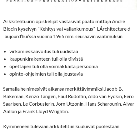
Arkkitehtuurin opiskelijat vastasivat päätoimittaja André
Blocin kyselyyn ”Kehitys vai vallankumous” LÁrchitecture d
´aujourd’hui’ssä vuonna 1965 mm. seuraavin vaatimuksin
virkamieskaavoitus tuli uudistaa
kaupunkirakenteen tuli olla tiivistä
opettajien tuli olla voimakkaita persoonia
opinto-ohjelmien tuli olla joustavia
Samalla he nimesivät aikansa merkittävimmiksi Jacob B.
Bakeman, Kenzo Tangen, Paul Rudolfin, Aldo van Eyckin, Eero
Saarisen, Le Corbusierin, Jorn Utzonin, Hans Scharounin, Alvar
Aallon ja Frank Lloyd Wrightin.
Kymmeneen tulevaan arkkitehtiin kuuluivat puolestaan: