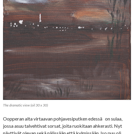
The dramatic view (oil 30 x 30)
Oopperan alta virtaavan pohjavesiputken edessä on sulaa,
jossa asuu talvehtivat sorsat, joita ruokitaan ahkerasti. Nyt
näyttivät olevan sekä nälissään että kylmissään. Iso puu oli