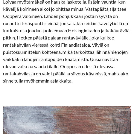
Loivaa myötämäkeä on hauska lasketella, lisäsin vauhtia, kun
kävelijä koirineen alkoi jo ohittaa minua. Vastapäätä sijaitsee
Ooppera valoineen. Lahden pohjukkaan jostain syystä on
runnottu teräspontti seinää, jonka takia reittini kävelytiellä on
katkaistu ja joudun juoksemaan Helsinginkadun jalkakäytävää
pitkin. Hetken päästä palaan rantaväylälle, joka kulkee
rantakahvilan vieressä kohti Finlandiataloa. Väylä on
puistosuunnittelun kohteena, mikä tarkoittaa lähinnä hienojen
vaikkakin lahojen rantapuiden kaatamista. Uusia näyttää
olevan vaikeaa saada tilalle. Oopperan edessä olevassa
rantakahvilassa on valot päällä ja siivous käynnissä, mahtaako
sinne tulla myöhemmin asiakkaita.