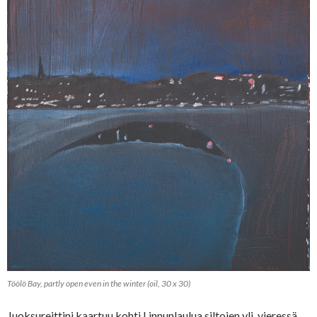
Töölö Bay, partly open even in the winter (oil, 30 x 30)
Juoksureittini kaartuu kohti Linnunlaulua siltojen yli, vieressä