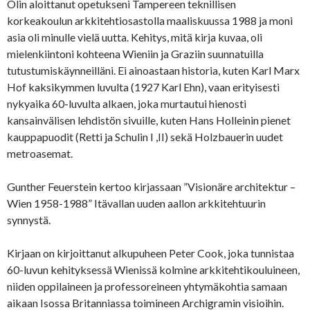
Olin aloittanut opetukseni Tampereen teknillisen
korkeakoulun arkkitehtiosastolla maaliskuussa 1988 ja moni
asia oli minulle vielä uutta. Kehitys, mitä kirja kuvaa, oli
mielenkiintoni kohteena Wieniin ja Graziin suunnatuilla
tutustumiskäynneilläni. Ei ainoastaan historia, kuten Karl Marx
Hof kaksikymmen luvulta (1927 Karl Ehn), vaan erityisesti
nykyaika 60-luvulta alkaen, joka murtautui hienosti
kansainvälisen lehdistön sivuille, kuten Hans Holleinin pienet
kauppapuodit (Retti ja Schulin I ,II) sekä Holzbauerin uudet
metroasemat.
Gunther Feuerstein kertoo kirjassaan ”Visionäre architektur –
Wien 1958-1988” Itävallan uuden aallon arkkitehtuurin
synnystä.
Kirjaan on kirjoittanut alkupuheen Peter Cook, joka tunnistaa
60-luvun kehityksessä Wienissä kolmine arkkitehtikouluineen,
niiden oppilaineen ja professoreineen yhtymäkohtia samaan
aikaan Isossa Britanniassa toimineen Archigramin visioihin.