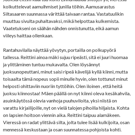
kolkuttelevat aamuihmiset junilla töihin. Aamusarastus
Siltasaaren suunnassa värittää taivaan rantaa. Vastatuulikin
muuttuu sivulta puhaltavaksi, mikä helpottaa kulkemista.
Vaatetukseni on säähän nähden onnistunutta, eikä aamun
viileys haittaa ollenkaan.
Rantahuvilalla näyttää yövytyn, portailla on polkupyörä
tallessa. Reittini ainoa mäki sujuu ripeästi, sitä ei juuri huomaa
ja ylittäminen tuntuu mukavalta. Olen löysännyt
juoksunopeuttani, minut saisi ripeä kävelijä kyllä kiinni, mutta
toisaalta tämä nopeus sopii minulle hyvin, olen tottunut minut
helposti ohittaviin nuoriin tyttöihin. Olen iloinen , että heitä
juoksu kiinnostaa! Mäen päällä on nyt kiinni oleva kesäkahvila,
asuinkäytössä olevia vanhoja puuhuviloita, yksi niistä on
varattu kirjailijoille, nyt on vielä talojen pihoilla hiljaista. Kohta
on lapsien hoitoon viennin aika. Reittini taipuu alamäkeen.
Vieressä on radat ylittävä silta, jolta tulee lisää kulkijoita, osan
mennessä keskustaan ja osan suunnatessa pohjoista kohti.