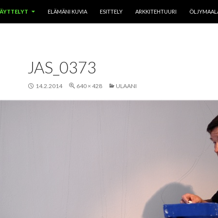
ÄYTTELYT
ELÄMÄNI KUVIA
ESITTELY
ARKKITEHTUURI
ÖLJYMAAL
JAS_0373
14.2.2014
640 × 428
ULAANI