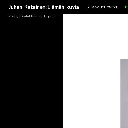
SIIRRY SISÄLTÖÖN
Etsi
Juhani Katainen: Elämäni kuvia
KIRJOJA HYLLYSTÄNI
N
Kuvia, arkkitehtuuria ja kirjoja